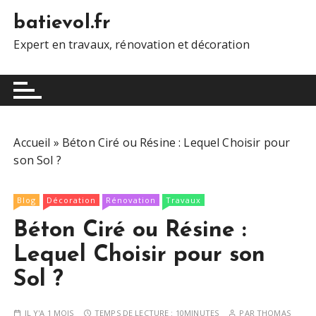
batievol.fr
Expert en travaux, rénovation et décoration
Accueil
»
Béton Ciré ou Résine : Lequel Choisir pour
son Sol ?
Blog
Décoration
Rénovation
Travaux
Béton Ciré ou Résine :
Lequel Choisir pour son
Sol ?
IL Y'A 1 MOIS
TEMPS DE LECTURE :
10MINUTES
PAR
THOMAS