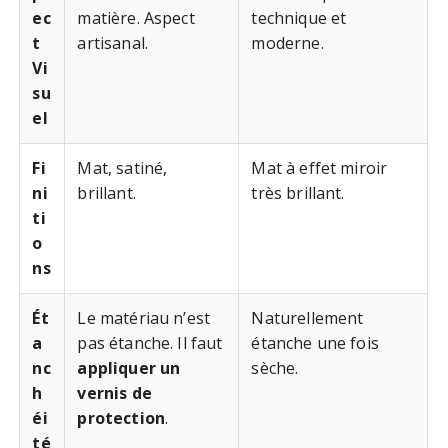
ec
matière. Aspect
technique et
t
artisanal.
moderne.
Vi
su
el
Fi
Mat, satiné,
Mat à effet miroir
ni
brillant.
très brillant.
ti
o
ns
Ét
Le matériau n’est
Naturellement
a
pas étanche. Il faut
étanche une fois
nc
appliquer un
sèche.
h
vernis de
éi
protection
.
té