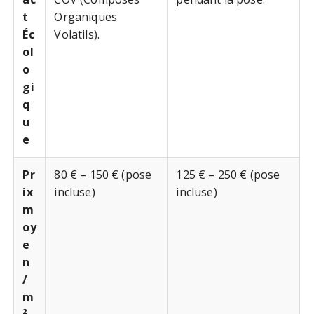
t
Organiques
Éc
Volatils).
ol
o
gi
q
u
e
Pr
80 € – 150 € (pose
125 € – 250 € (pose
ix
incluse)
incluse)
m
oy
e
n
/
m