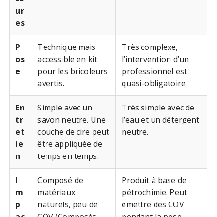
ur
es
P
Technique mais
Très complexe,
os
accessible en kit
l’intervention d’un
e
pour les bricoleurs
professionnel est
avertis.
quasi-obligatoire.
En
Simple avec un
Très simple avec de
tr
savon neutre. Une
l’eau et un détergent
et
couche de cire peut
neutre.
ie
être appliquée de
n
temps en temps.
I
Composé de
Produit à base de
m
matériaux
pétrochimie. Peut
p
naturels, peu de
émettre des COV
ac
COV (Composés
pendant la pose.