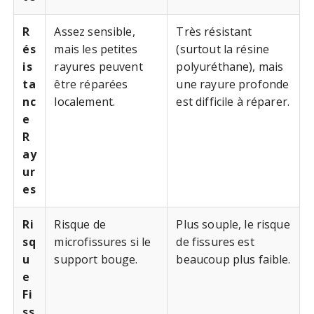
R
Assez sensible,
Très résistant
és
mais les petites
(surtout la résine
is
rayures peuvent
polyuréthane), mais
ta
être réparées
une rayure profonde
nc
localement.
est difficile à réparer.
e
R
ay
ur
es
Ri
Risque de
Plus souple, le risque
sq
microfissures si le
de fissures est
u
support bouge.
beaucoup plus faible.
e
Fi
ss