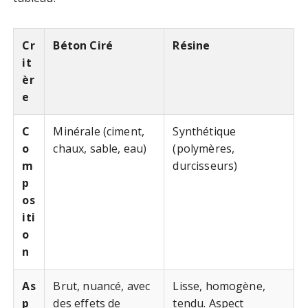
Cr
Béton Ciré
Résine
it
èr
e
C
Minérale (ciment,
Synthétique
o
chaux, sable, eau)
(polymères,
m
durcisseurs)
p
os
iti
o
n
As
Brut, nuancé, avec
Lisse, homogène,
p
des effets de
tendu. Aspect